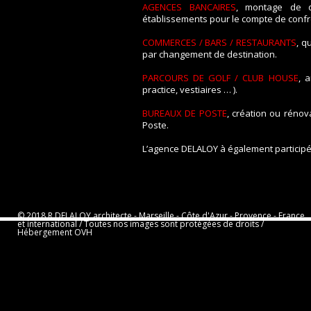
AGENCES BANCAIRES
, montage de d
établissements pour le compte de confr
COMMERCES / BARS / RESTAURANTS
, q
par changement de destination.
PARCOURS DE GOLF / CLUB HOUSE
, 
practice, vestiaires … ).
BUREAUX DE POSTE
, création ou rénov
Poste.
L’agence DELALOY à également partici
© 2018 R.DELALOY architecte -­ Marseille -­ Côte d'Azur -­ Provence -­ France
et international / Toutes nos images sont protégées de droits /
Hébergement OVH