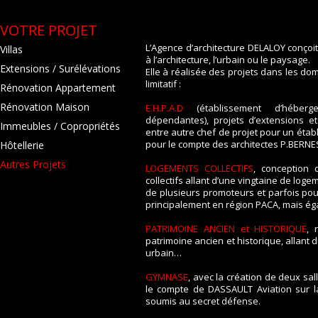
VOTRE PROJET
L’Agence d’architecture DELALOY conçoit 
Villas
à l’architecture, l’urbain ou le paysage.
Extensions / Surélévations
Elle à réalisée des projets dans les do
limitatif :
Rénovation Appartement
Rénovation Maison
E.H.P.A.D
(établissement d’héber
dépendantes), projets d’extensions e
Immeubles / Copropriétés
entre autre chef de projet pour un éta
pour le compte des architectes P.BERNE
Hôtellerie
Autres Projets
LOGEMENTS COLLECTIFS
, conception 
collectifs allant d’une vingtaine de lo
de plusieurs promoteurs et parfois pour
principalement en région PACA, mais é
PATRIMOINE ANCIEN et HISTORIQUE
, 
patrimoine ancien et historique, allant 
urbain…
GYMNASE
, avec la création de deux sa
le compte de DASSAULT Aviation sur la
soumis au secret défense.