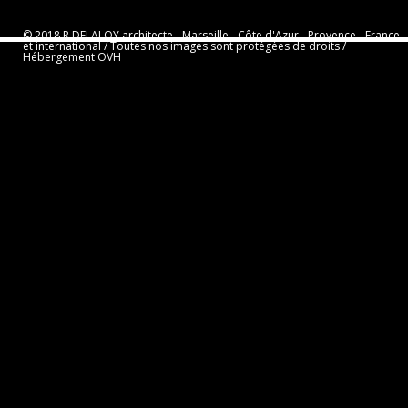
© 2018 R.DELALOY architecte -­ Marseille -­ Côte d'Azur -­ Provence -­ France
et international / Toutes nos images sont protégées de droits /
Hébergement OVH