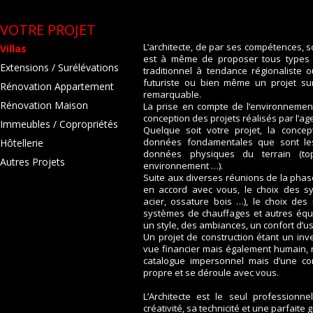
VOTRE PROJET
L’architecte, de par ses compétences, s
Villas
est à même de proposer tous types d
Extensions / Surélévations
traditionnel à tendance régionaliste
futuriste ou bien même un projet sur 
Rénovation Appartement
remarquable.
Rénovation Maison
La prise en compte de l’environnement
conception des projets réalisés par l’a
Immeubles / Copropriétés
Quelque soit votre projet, la conce
données fondamentales que sont les
Hôtellerie
données physiques du terrain (topo
Autres Projets
environnement …).
Suite aux diverses réunions de la phase 
en accord avec vous, le choix des sy
acier, ossature bois …), le choix des
systèmes de chauffages et autres équ
un style, des ambiances, un confort d’u
Un projet de construction étant un inv
vue financier mais également humain, n
catalogue impersonnel mais d’une co
propre et se déroule avec vous.
L’Architecte est le seul professio
créativité, sa technicité et une parfaite 